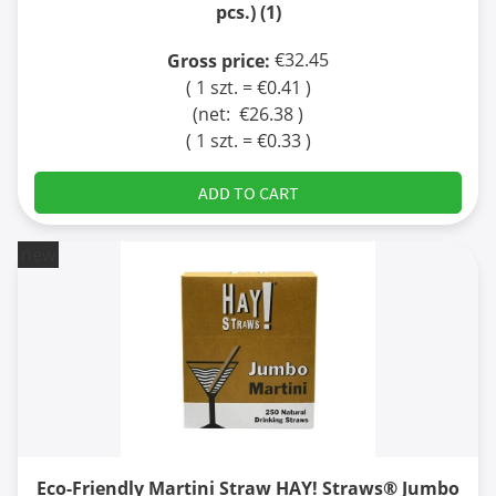
pcs.) (1)
€32.45
Gross price:
( 1 szt. = €0.41 )
(net:
€26.38
)
( 1 szt. = €0.33 )
ADD TO CART
new
Eco-Friendly Martini Straw HAY! Straws® Jumbo